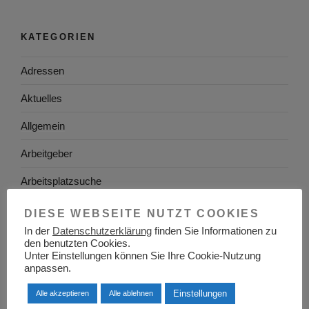
KATEGORIEN
Adressen
Aktuelles
Allgemein
Arbeitgeber
Arbeitsplatzsuche
Arbeitsrecht
DIESE WEBSEITE NUTZT COOKIES
In der
Datenschutzerklärung
finden Sie Informationen zu
Arbeitswelt
den benutzten Cookies.
Unter Einstellungen können Sie Ihre Cookie-Nutzung
Arbeitszeugnis
anpassen.
Ausbildung
Einstellungen
Alle akzeptieren
Alle ablehnen