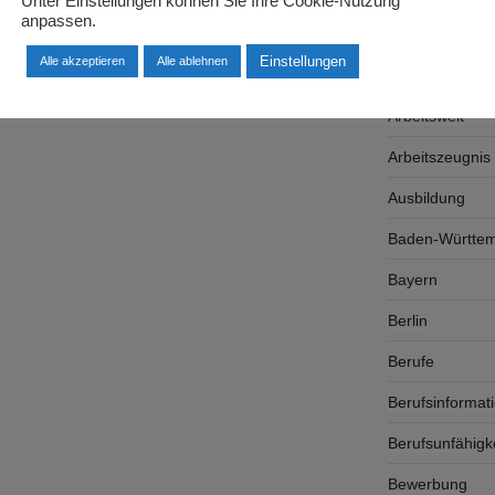
Unter Einstellungen können Sie Ihre Cookie-Nutzung
anpassen.
Arbeitsplatzsu
Einstellungen
Alle akzeptieren
Alle ablehnen
Arbeitsrecht
Arbeitswelt
Arbeitszeugnis
Ausbildung
Baden-Württe
Bayern
Berlin
Berufe
Berufsinformat
Berufsunfähigk
Bewerbung