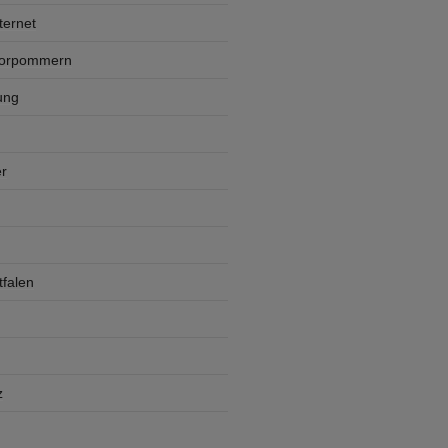
ternet
Vorpommern
ung
r
falen
z