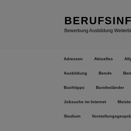
Zum
Inhalt
springen
BERUFSIN
Bewerbung Ausbildung Weiterbil
Adressen
Aktuelles
All
Ausbildung
Berufe
Ber
Buchtipps
Bundesländer
Jobsuche im Internet
Meiste
Studium
Vorstellungsgespr