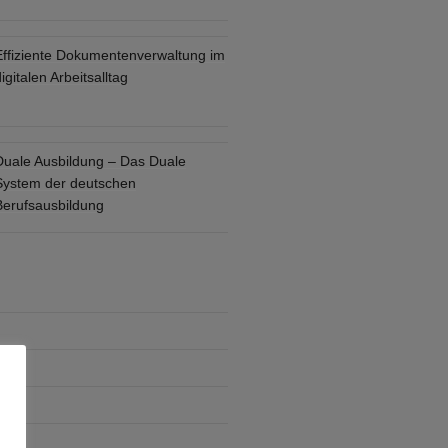
Effiziente Dokumentenverwaltung im
igitalen Arbeitsalltag
Duale Ausbildung – Das Duale
System der deutschen
Berufsausbildung