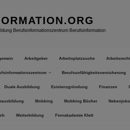
FORMATION.ORG
dung Berufsinformationszentrum Berufsinformation
gemein
Arbeitgeber
Arbeitsplatzsuche
Arbeitsrech
ufsinformationszentrum
Berufsunfähigkeitsversicherung
Duale Ausbildung
Existenzgründung
Finanzen
rausbildung
Mobbing
Mobbing Bücher
Nebenjobs
äch
Weiterbildung
Fernakademie Klett