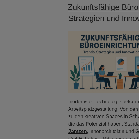
AM
Zukunftsfähige Büro
Strategien und Inno
modernster Technologie bekannt 
Arbeitsplatzgestaltung. Von den
zu den kreativen Spaces in Sc
die das Potenzial haben, Stand
Jantzen
, Innenarchitektin und 
GmbH, betont: „Mit einer durchd