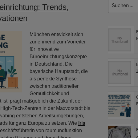
Suchen
einrichtung: Trends,
nach:
vationen
München entwickelt sich
zunehmend zum Vorreiter
für innovative
Büroeinrichtungskonzepte
in Deutschland. Die
bayerische Hauptstadt, die
als perfekte Synthese
zwischen traditioneller
Gemütlichkeit und
ist, prägt maßgeblich die Zukunft der
B
 High-Tech-Zentren in der Maxvorstadt bis
hwabing entstehen Arbeitsumgebungen,
ards für ganz Europa zu setzen. Wie
Iris
Geschäftsführerin von raumundfunktion
achten Planung und der richtigen