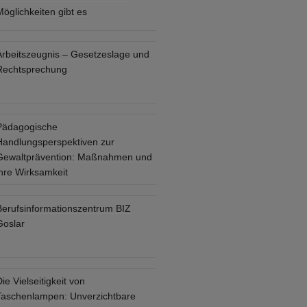
öglichkeiten gibt es
Arbeitszeugnis – Gesetzeslage und
Rechtsprechung
Pädagogische
Handlungsperspektiven zur
Gewaltprävention: Maßnahmen und
ihre Wirksamkeit
Berufsinformationszentrum BIZ
Goslar
ie Vielseitigkeit von
Taschenlampen: Unverzichtbare