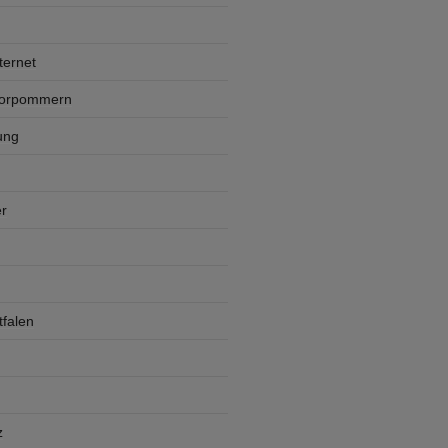
ternet
Vorpommern
ung
r
falen
z