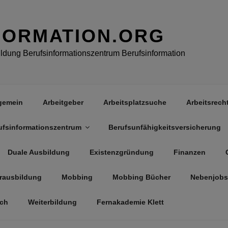
FORMATION.ORG
dung Berufsinformationszentrum Berufsinformation
gemein
Arbeitgeber
Arbeitsplatzsuche
Arbeitsrech
ufsinformationszentrum
Berufsunfähigkeitsversicherung
Duale Ausbildung
Existenzgründung
Finanzen
rausbildung
Mobbing
Mobbing Bücher
Nebenjobs
äch
Weiterbildung
Fernakademie Klett