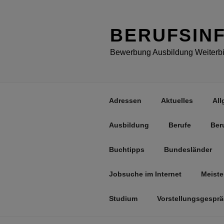
Zum
Inhalt
springen
BERUFSIN
Bewerbung Ausbildung Weiterbil
Adressen
Aktuelles
All
Ausbildung
Berufe
Ber
Buchtipps
Bundesländer
Jobsuche im Internet
Meiste
Studium
Vorstellungsgespr