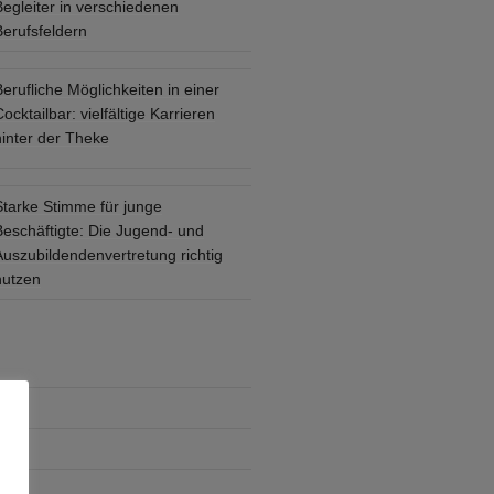
Begleiter in verschiedenen
Berufsfeldern
erufliche Möglichkeiten in einer
ocktailbar: vielfältige Karrieren
hinter der Theke
Starke Stimme für junge
Beschäftigte: Die Jugend- und
Auszubildendenvertretung richtig
nutzen