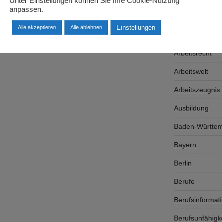
Unter Einstellungen können Sie Ihre Cookie-Nutzung
anpassen.
Arbeitgeber
Einstellungen
Alle akzeptieren
Alle ablehnen
Arbeitsplatzsu
Arbeitsrecht
Arbeitswelt
Arbeitszeugnis
Ausbildung
Baden-Württe
Bayern
Berlin
Berufe
Berufsinformat
Berufsunfähigk