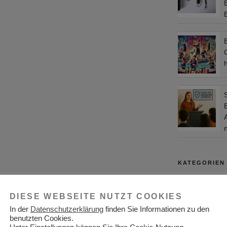
B
C
KATEGORIEN
Adressen
DIESE WEBSEITE NUTZT COOKIES
Aktuelles
In der
Datenschutzerklärung
finden Sie Informationen zu den
benutzten Cookies.
Allgemein