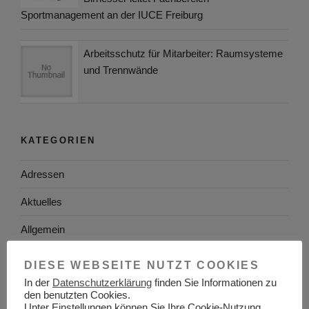
Sportmanagement an der IUCE Freiburg
Arbeitsschutz für Mitarbeiter: Raumsysteme
und Trennwände
KATEGORIEN
Adressen
Aktuelles
Allgemein
Arbeitgeber
DIESE WEBSEITE NUTZT COOKIES
In der
Datenschutzerklärung
finden Sie Informationen zu
Arbeitsplatzsuche
den benutzten Cookies.
Unter Einstellungen können Sie Ihre Cookie-Nutzung