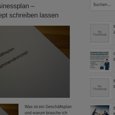
Suchen
sinessplan –
nach:
t schreiben lassen
B
Was ist ein Geschäftsplan
und warum brauche ich