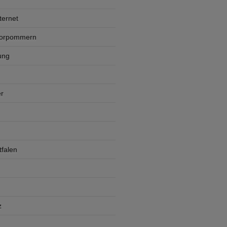
ternet
Vorpommern
ung
r
falen
z