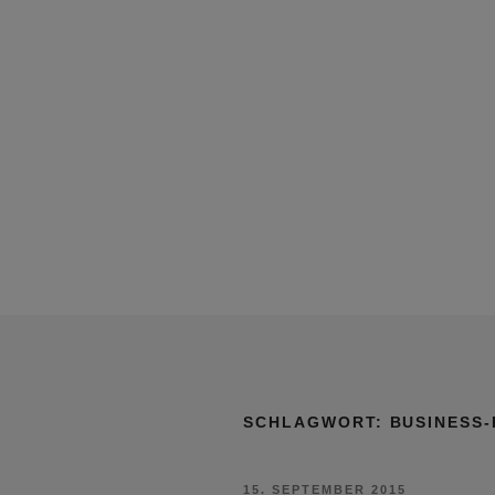
SCHLAGWORT:
BUSINESS
VERÖFFENTLICHT
15. SEPTEMBER 2015