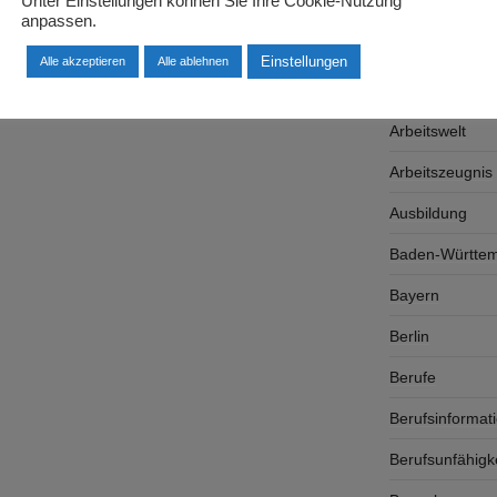
Unter Einstellungen können Sie Ihre Cookie-Nutzung
Arbeitgeber
anpassen.
Arbeitsplatzsu
Einstellungen
Alle akzeptieren
Alle ablehnen
Arbeitsrecht
Arbeitswelt
Arbeitszeugnis
Ausbildung
Baden-Württe
Bayern
Berlin
Berufe
Berufsinformat
Berufsunfähigk