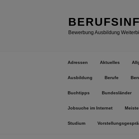
Zum
Inhalt
springen
BERUFSIN
Bewerbung Ausbildung Weiterbil
Adressen
Aktuelles
All
Ausbildung
Berufe
Ber
Buchtipps
Bundesländer
Jobsuche im Internet
Meiste
Studium
Vorstellungsgespr