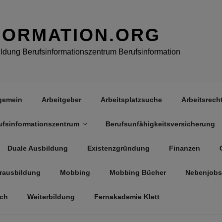
FORMATION.ORG
dung Berufsinformationszentrum Berufsinformation
gemein
Arbeitgeber
Arbeitsplatzsuche
Arbeitsrech
ufsinformationszentrum
Berufsunfähigkeitsversicherung
Duale Ausbildung
Existenzgründung
Finanzen
rausbildung
Mobbing
Mobbing Bücher
Nebenjobs
äch
Weiterbildung
Fernakademie Klett