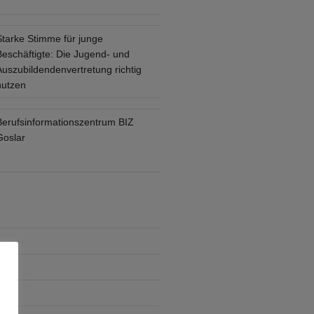
Starke Stimme für junge
Beschäftigte: Die Jugend- und
Auszubildendenvertretung richtig
nutzen
Berufsinformationszentrum BIZ
Goslar