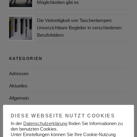
Möglichkeiten gibt es
Die Vielseitigkeit von Taschenlampen:
Unverzichtbare Begleiter in verschiedenen
Berufsfeldern
KATEGORIEN
Adressen
Aktuelles
Allgemein
Arbeitgeber
DIESE WEBSEITE NUTZT COOKIES
Arbeitsplatzsuche
In der
Datenschutzerklärung
finden Sie Informationen zu
den benutzten Cookies.
Unter Einstellungen können Sie Ihre Cookie-Nutzung
Arbeitsrecht