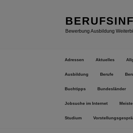
Zum
Inhalt
springen
BERUFSIN
Bewerbung Ausbildung Weiterbil
Adressen
Aktuelles
All
Ausbildung
Berufe
Ber
Buchtipps
Bundesländer
Jobsuche im Internet
Meiste
Studium
Vorstellungsgespr