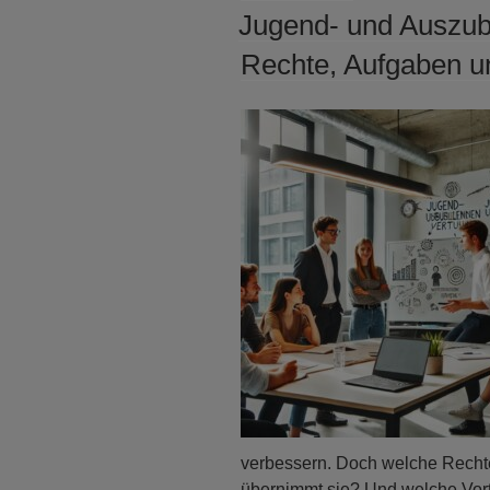
AM
Jugend- und Auszub
Rechte, Aufgaben un
verbessern. Doch welche Recht
übernimmt sie? Und welche Vorte