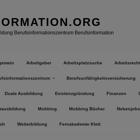
FORMATION.ORG
dung Berufsinformationszentrum Berufsinformation
gemein
Arbeitgeber
Arbeitsplatzsuche
Arbeitsrech
ufsinformationszentrum
Berufsunfähigkeitsversicherung
Duale Ausbildung
Existenzgründung
Finanzen
rausbildung
Mobbing
Mobbing Bücher
Nebenjobs
äch
Weiterbildung
Fernakademie Klett