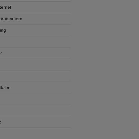
ternet
Vorpommern
ung
r
falen
z