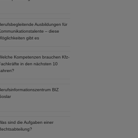
Berufsbegleitende Ausbildungen für
Kommunikationstalente – diese
öglichkeiten gibt es
Welche Kompetenzen brauchen Kfz-
Fachkräfte in den nächsten 10
Jahren?
Berufsinformationszentrum BIZ
Goslar
Was sind die Aufgaben einer
Rechtsabteilung?