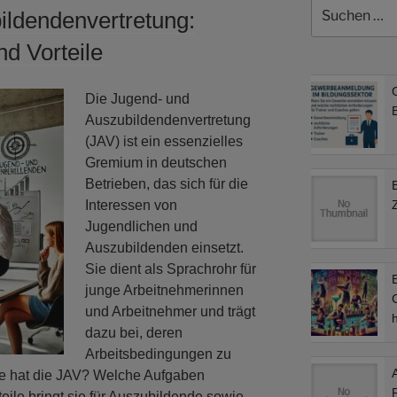
Suchen
ildendenvertretung:
nach:
d Vorteile
Die Jugend- und
B
Auszubildendenvertretung
(JAV) ist ein essenzielles
Gremium in deutschen
Betrieben, das sich für die
Interessen von
Jugendlichen und
Auszubildenden einsetzt.
Sie dient als Sprachrohr für
B
junge Arbeitnehmerinnen
C
und Arbeitnehmer und trägt
dazu bei, deren
Arbeitsbedingungen zu
e hat die JAV? Welche Aufgaben
ile bringt sie für Auszubildende sowie