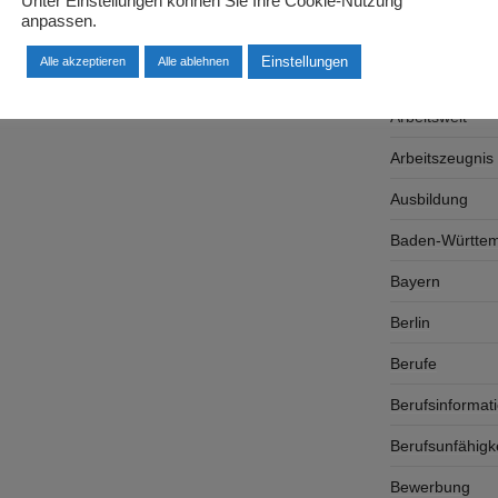
Unter Einstellungen können Sie Ihre Cookie-Nutzung
anpassen.
Arbeitsplatzsu
Einstellungen
Alle akzeptieren
Alle ablehnen
Arbeitsrecht
Arbeitswelt
Arbeitszeugnis
Ausbildung
Baden-Württe
Bayern
Berlin
Berufe
Berufsinformat
Berufsunfähigk
Bewerbung