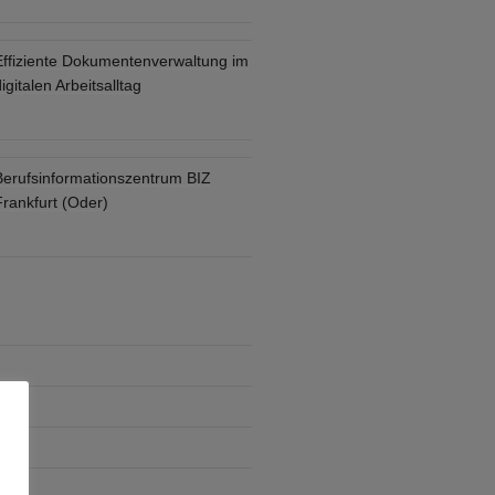
Effiziente Dokumentenverwaltung im
igitalen Arbeitsalltag
Berufsinformationszentrum BIZ
Frankfurt (Oder)