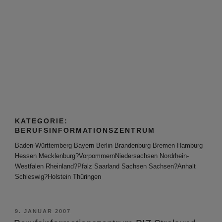
KATEGORIE:
BERUFSINFORMATIONSZENTRUM
Baden-Württemberg
Bayern
Berlin
Brandenburg
Bremen
Hamburg
Hessen
Mecklenburg?Vorpommern
Niedersachsen
Nordrhein-
Westfalen
Rheinland?Pfalz
Saarland
Sachsen
Sachsen?Anhalt
Schleswig?Holstein
Thüringen
VERÖFFENTLICHT
9. JANUAR 2007
AM