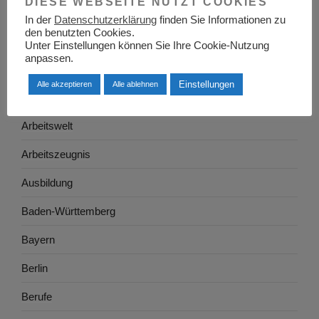
DIESE WEBSEITE NUTZT COOKIES
Allgemein
In der
Datenschutzerklärung
finden Sie Informationen zu
den benutzten Cookies.
Arbeitgeber
Unter Einstellungen können Sie Ihre Cookie-Nutzung
anpassen.
Arbeitsplatzsuche
Einstellungen
Alle akzeptieren
Alle ablehnen
Arbeitsrecht
Arbeitswelt
Arbeitszeugnis
Ausbildung
Baden-Württemberg
Bayern
Berlin
Berufe