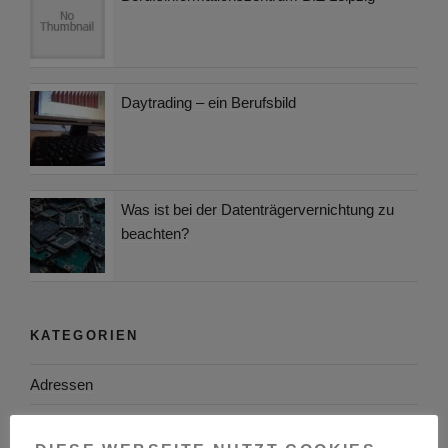
Daytrading – ein Berufsbild
Was ist bei der Datenträgervernichtung zu
beachten?
KATEGORIEN
Adressen
Aktuelles