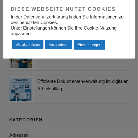
DIESE WEBSEITE NUTZT COOKIES
Berufsinformationszentrum BIZ Bamberg
In der
Datenschutzerklärung
finden Sie Informationen zu
den benutzten Cookies.
Unter Einstellungen können Sie Ihre Cookie-Nutzung
anpassen.
Einstellungen
Alle akzeptieren
Alle ablehnen
Arbeitsmedizin und Arbeitssicherheit: Ein
integraler Bestandteil moderner Arbeitswelten
Effiziente Dokumentenverwaltung im digitalen
Arbeitsalltag
KATEGORIEN
Adressen