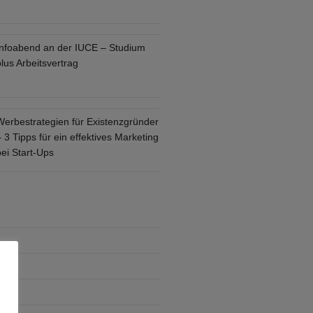
Infoabend an der IUCE – Studium
lus Arbeitsvertrag
Werbestrategien für Existenzgründer
 3 Tipps für ein effektives Marketing
ei Start-Ups