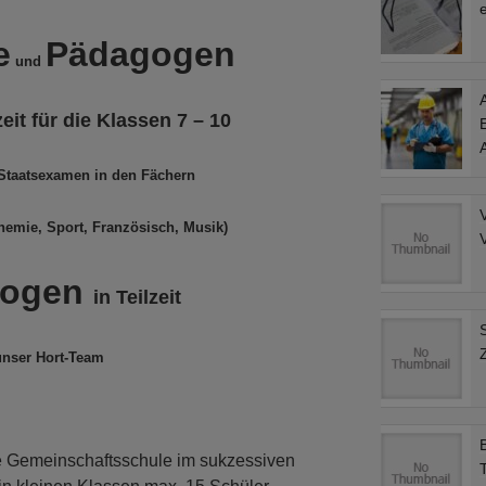
e
Pädagogen
und
A
zeit für die Klassen 7 – 10
E
 Staatsexamen in den Fächern
hemie, Sport, Französisch, Musik)
gogen
in Teilzeit
S
Z
unser Hort-Team
ine Gemeinschaftsschule im sukzessiven