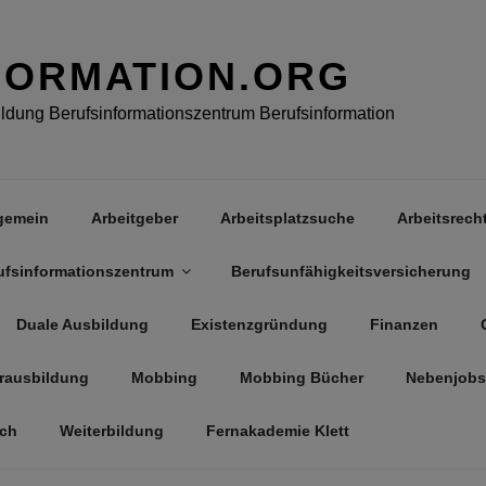
FORMATION.ORG
dung Berufsinformationszentrum Berufsinformation
gemein
Arbeitgeber
Arbeitsplatzsuche
Arbeitsrech
ufsinformationszentrum
Berufsunfähigkeitsversicherung
Duale Ausbildung
Existenzgründung
Finanzen
rausbildung
Mobbing
Mobbing Bücher
Nebenjobs
äch
Weiterbildung
Fernakademie Klett