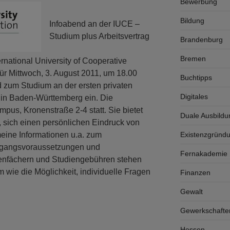
Bewerbung
Bildung
Infoabend an der IUCE –
Studium plus Arbeitsvertrag
Brandenburg
Bremen
ernational University of Cooperative
für Mittwoch, 3. August 2011, um 18.00
Buchtipps
 zum Studium an der ersten privaten
Digitales
in Baden-Württemberg ein. Die
mpus, Kronenstraße 2-4 statt. Sie bietet
Duale Ausbildu
t, sich einen persönlichen Eindruck von
Existenzgründ
eine Informationen u.a. zum
Zugangsvoraussetzungen und
Fernakademie K
enfächern und Studiengebühren stehen
wie die Möglichkeit, individuelle Fragen
Finanzen
Gewalt
Gewerkschafte
Hessen