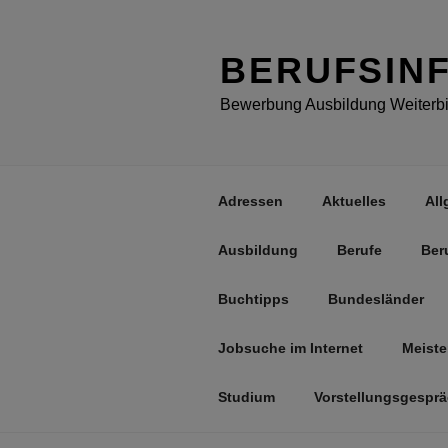
Zum
Inhalt
springen
BERUFSIN
Bewerbung Ausbildung Weiterbil
Adressen
Aktuelles
All
Ausbildung
Berufe
Ber
Buchtipps
Bundesländer
Jobsuche im Internet
Meiste
Studium
Vorstellungsgespr