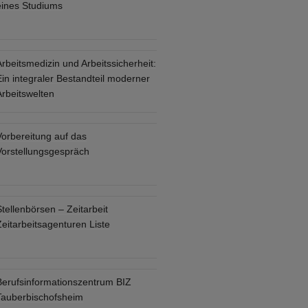
eines Studiums
rbeitsmedizin und Arbeitssicherheit:
in integraler Bestandteil moderner
Arbeitswelten
Vorbereitung auf das
Vorstellungsgespräch
tellenbörsen – Zeitarbeit
eitarbeitsagenturen Liste
Berufsinformationszentrum BIZ
Tauberbischofsheim