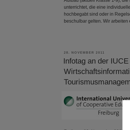
Aufbau (aktuell Klasse 1-9), die
unterrichtet, die eine individuel
hochbegabt sind oder in Regels
beschulbar gelten. Wir arbeiten 
VERÖFFENTLICHT
28. NOVEMBER 2011
AM
Infotag an der IUCE
Wirtschaftsinformat
Tourismusmanagem