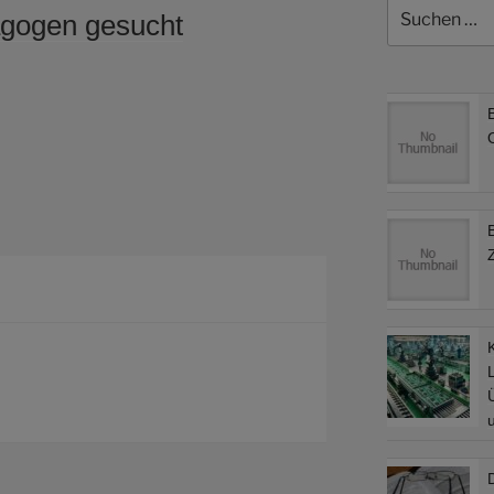
Suchen
agogen gesucht
nach:
L