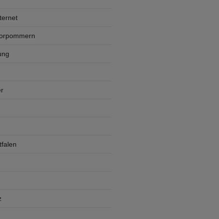
ternet
Vorpommern
ung
r
falen
z