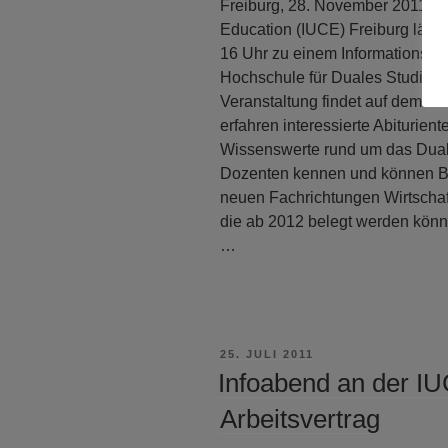
Freiburg, 28. November 2011 – D
Education (IUCE) Freiburg lädt
16 Uhr zu einem Informationstag
Hochschule für Duales Studium 
Veranstaltung findet auf dem Ca
erfahren interessierte Abiturien
Wissenswerte rund um das Duale
Dozenten kennen und können B
neuen Fachrichtungen Wirtscha
die ab 2012 belegt werden kön
…
VERÖFFENTLICHT
25. JULI 2011
AM
Infoabend an der I
Arbeitsvertrag