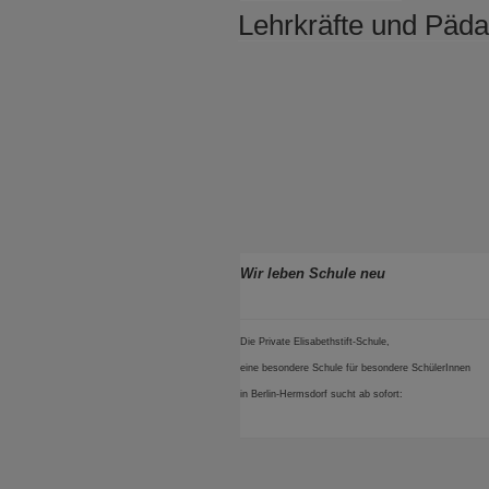
AM
Lehrkräfte und Päd
Wir leben Schule neu
Die Private Elisabethstift-Schule,
eine besondere Schule für besondere SchülerInnen
in Berlin-Hermsdorf sucht ab sofort: