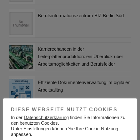
Berufsinformationszentrum BIZ Berlin Süd
Karrierechancen in der
Leiterplattenproduktion: ein Überblick über
Arbeitsmöglichkeiten und Berufsfelder
Effiziente Dokumentenverwaltung im digitalen
Arbeitsalltag
DIESE WEBSEITE NUTZT COOKIES
Beamte in der Schweiz im Vergleich zu
In der
Datenschutzerklärung
finden Sie Informationen zu
den benutzten Cookies.
Deutschland
Unter Einstellungen können Sie Ihre Cookie-Nutzung
anpassen.