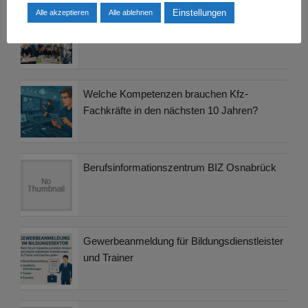
Einstellungen
Alle akzeptieren
Alle ablehnen
Was sind die neuesten Trends in der
Berufsausbildung?
Welche Kompetenzen brauchen Kfz-
Fachkräfte in den nächsten 10 Jahren?
Berufsinformationszentrum BIZ Osnabrück
Gewerbeanmeldung für Bildungsdienstleister
und Trainer