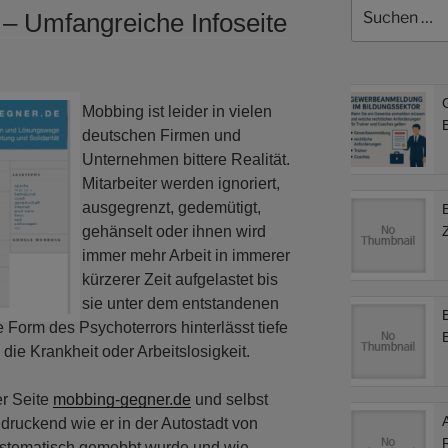
Suchen
– Umfangreiche Infoseite
nach:
Mobbing ist leider in vielen
B
deutschen Firmen und
Unternehmen bittere Realität.
Mitarbeiter werden ignoriert,
ausgegrenzt, gedemütigt,
gehänselt oder ihnen wird
immer mehr Arbeit in immerer
kürzerer Zeit aufgelastet bis
sie unter dem entstandenen
orm des Psychoterrors hinterlässt tiefe
 die Krankheit oder Arbeitslosigkeit.
er Seite
mobbing-gegner.de
und selbst
ndruckend wie er in der Autostadt von
ystematisch gemobbt wurde und wie