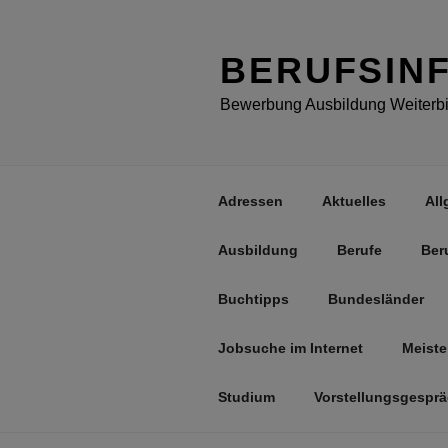
Zum
Inhalt
springen
BERUFSIN
Bewerbung Ausbildung Weiterbil
Adressen
Aktuelles
All
Ausbildung
Berufe
Ber
Buchtipps
Bundesländer
Jobsuche im Internet
Meiste
Studium
Vorstellungsgespr