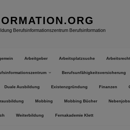
FORMATION.ORG
dung Berufsinformationszentrum Berufsinformation
gemein
Arbeitgeber
Arbeitsplatzsuche
Arbeitsrech
ufsinformationszentrum
Berufsunfähigkeitsversicherung
Duale Ausbildung
Existenzgründung
Finanzen
rausbildung
Mobbing
Mobbing Bücher
Nebenjobs
äch
Weiterbildung
Fernakademie Klett