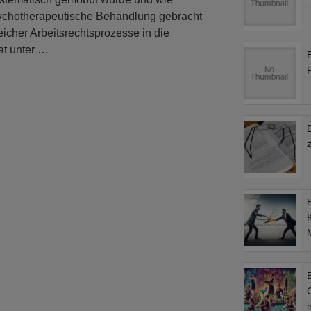
sychotherapeutische Behandlung gebracht
reicher Arbeitsrechtsprozesse in die
hat unter …
M
B
C