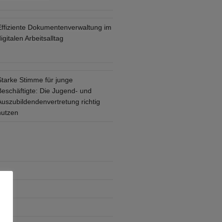
Effiziente Dokumentenverwaltung im
igitalen Arbeitsalltag
Starke Stimme für junge
Beschäftigte: Die Jugend- und
Auszubildendenvertretung richtig
nutzen