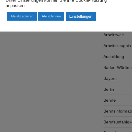
Unter Einstellungen können Sie Ihre Cookie-Nutzung
Arbeitgeber
anpassen.
Arbeitsplatzsu
Einstellungen
Alle akzeptieren
Alle ablehnen
Arbeitsrecht
Arbeitswelt
Arbeitszeugnis
Ausbildung
Baden-Württe
Bayern
Berlin
Berufe
Berufsinformat
Berufsunfähigk