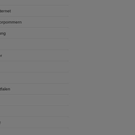
ternet
Vorpommern
ung
r
falen
z