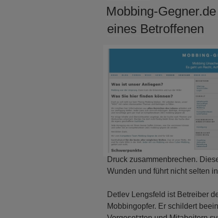
AM
Mobbing-Gegner.de 
eines Betroffenen
Druck zusammenbrechen. Diese F
Wunden und führt nicht selten in
Detlev Lengsfeld ist Betreiber d
Mobbingopfer. Er schildert beei
Vorgesetzten und Mitabeitern s