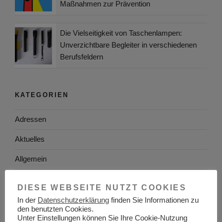
Maßnahmen zur Prävention
Die Vielseitigkeit von Taschenlampen:
Unverzichtbare Begleiter in verschiedenen
Berufsfeldern
KATEGORIEN
Adressen
Aktuelles
Allgemein
Arbeitgeber
DIESE WEBSEITE NUTZT COOKIES
Arbeitsplatzsuche
In der
Datenschutzerklärung
finden Sie Informationen zu
den benutzten Cookies.
Unter Einstellungen können Sie Ihre Cookie-Nutzung
Arbeitsrecht