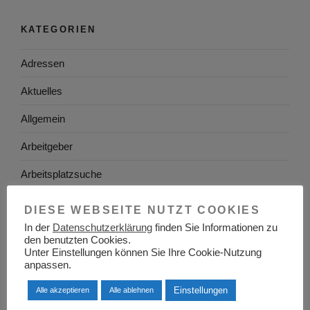
KATEGORIEN
Adressen
Aktuelles
Allgemein
Arbeitgeber
Arbeitsplatzsuche
Arbeitsrecht
DIESE WEBSEITE NUTZT COOKIES
In der
Datenschutzerklärung
finden Sie Informationen zu
Arbeitswelt
den benutzten Cookies.
Unter Einstellungen können Sie Ihre Cookie-Nutzung
Arbeitszeugnis
anpassen.
Ausbildung
Einstellungen
Alle akzeptieren
Alle ablehnen