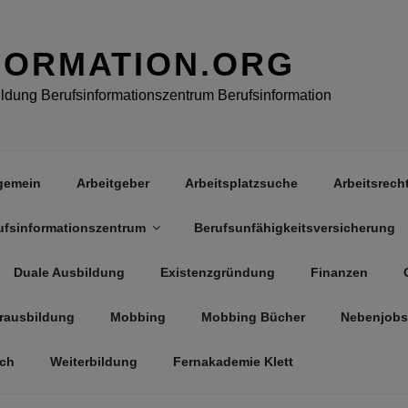
FORMATION.ORG
dung Berufsinformationszentrum Berufsinformation
gemein
Arbeitgeber
Arbeitsplatzsuche
Arbeitsrech
ufsinformationszentrum
Berufsunfähigkeitsversicherung
Duale Ausbildung
Existenzgründung
Finanzen
rausbildung
Mobbing
Mobbing Bücher
Nebenjobs
äch
Weiterbildung
Fernakademie Klett