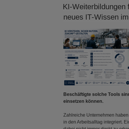
AM
KI-Weiterbildungen
neues IT-Wissen im 
Beschäftigte solche Tools sin
einsetzen können.
Zahlreiche Unternehmen haben i
in den Arbeitsalltag integriert.
dabei nicht immer direkt zu erk