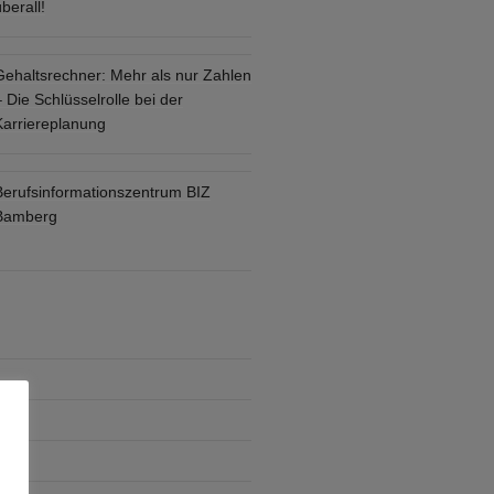
berall!
Gehaltsrechner: Mehr als nur Zahlen
 Die Schlüsselrolle bei der
Karriereplanung
Berufsinformationszentrum BIZ
Bamberg