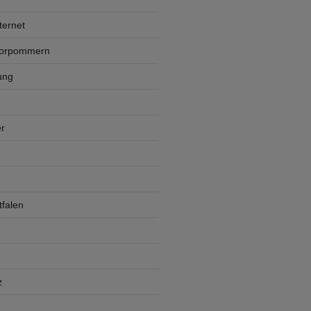
ternet
Vorpommern
ung
r
falen
z