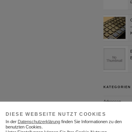
ü
–
KATEGORIEN
Adressen
Aktuelles
DIESE WEBSEITE NUTZT COOKIES
In der
Datenschutzerklärung
finden Sie Informationen zu den
Allgemein
benutzten Cookies.