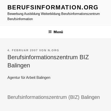
Z
BERUFSINFORMATION.ORG
u
Bewerbung Ausbildung Weiterbildung Berufsinformationszentrum
m
Berufsinformation
I
n
Menü
h
a
l
t
V
4. FEBRUAR 2007
VON
N.ORG
E
Berufsinformationszentrum BIZ
s
R
p
Ö
Balingen
r
F
F
i
E
Agentur für Arbeit Balingen
n
N
g
T
L
e
I
Berufsinformationszentrum (BIZ) Balingen
n
C
H
T