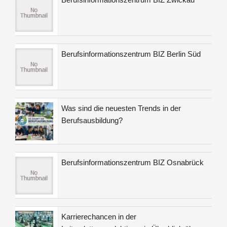
i
g
n
r
t
a
n
a
r
t
a
g
a
c
i
g
Berufsinformationszentrum BIZ Berlin Süd
h
o
:
n
Was sind die neuesten Trends in der
Berufsausbildung?
Berufsinformationszentrum BIZ Osnabrück
Karrierechancen in der