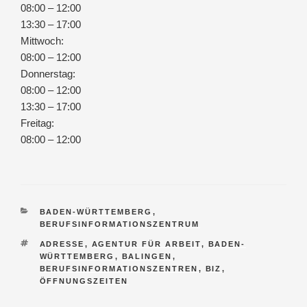
08:00 – 12:00
13:30 – 17:00
Mittwoch:
08:00 – 12:00
Donnerstag:
08:00 – 12:00
13:30 – 17:00
Freitag:
08:00 – 12:00
K
BADEN-WÜRTTEMBERG
,
A
BERUFSINFORMATIONSZENTRUM
T
S
ADRESSE
,
AGENTUR FÜR ARBEIT
,
BADEN-
E
C
WÜRTTEMBERG
,
BALINGEN
,
G
H
BERUFSINFORMATIONSZENTREN
,
BIZ
,
O
L
ÖFFNUNGSZEITEN
R
A
I
G