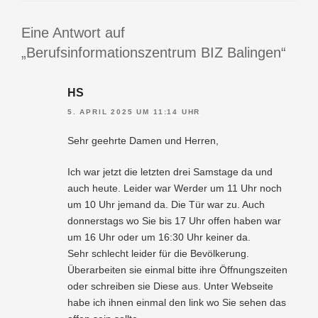
E
W
N
Ö
Eine Antwort auf
R
„Berufsinformationszentrum BIZ Balingen“
T
E
R
HS
5. APRIL 2025 UM 11:14 UHR
Sehr geehrte Damen und Herren,
Ich war jetzt die letzten drei Samstage da und
auch heute. Leider war Werder um 11 Uhr noch
um 10 Uhr jemand da. Die Tür war zu. Auch
donnerstags wo Sie bis 17 Uhr offen haben war
um 16 Uhr oder um 16:30 Uhr keiner da.
Sehr schlecht leider für die Bevölkerung.
Überarbeiten sie einmal bitte ihre Öffnungszeiten
oder schreiben sie Diese aus. Unter Webseite
habe ich ihnen einmal den link wo Sie sehen das